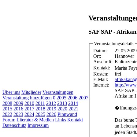
Veranstaltunge
SAF SAP - Afrikan
Veranstaltungsdetails
Datum:
22.05.2009
Ort:
Hannover
Anschrift:
Kulturzent
Kontakt:
Kosten:
frei
E-Mail:
afrikakan
Internet:
http://www
SAF SAP - 
Über uns
Mitglieder
Veranstaltungen
Afrika im 
Veranstaltung hinzufügen
0
2005
2006
2007
2008
2009
2010
2011
2012
2013
2014
�ffnungsze
2015
2016
2017
2018
2019
2020
2021
2022
2023
2024
2025
2026
Pinnwand
Forum
Literatur & Medien
Links
Kontakt
Das bunte 
Datenschutz
Impressum
an Lebensmi
jeden Stadt