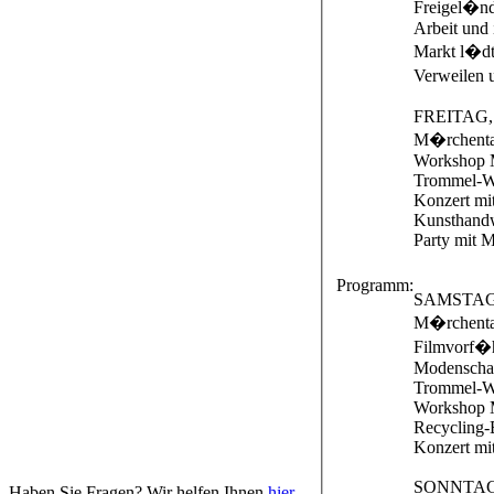
Freigel�nde
Arbeit und
Markt l�dt 
Verweilen u
FREITAG, 
M�rchent
Workshop 
Trommel-
Konzert mi
Kunsthand
Party mit M
Programm:
SAMSTAG, 
M�rchent
Filmvorf�
Modensch
Trommel-W
Workshop 
Recycling-
Konzert mi
SONNTAG, 
Haben Sie Fragen? Wir helfen Ihnen
hier