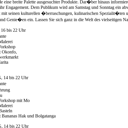
 eine breite Palette ausgesuchter Produkte. Dar�ber hinaus informiere
 ihr Engagement. Dem Publikum wird am Samstag und Sonntag ein abw
mit seinen kulturellen �berraschungen, kulinarischen Spezialit�ten u
nd Genie�en ein. Lassen Sie sich ganz in die Welt des vielseitigen N
16 bis 22 Uhr
ante
Malerei
Workshop
t Okonfo,
werkmarkt
arita
14 bis 22 Uhr
ante
hrung
au
orkshop mit Mo
Malerei
Basteln
t Bananas Hak und Bolgatanga
14 bis 22 Uhr