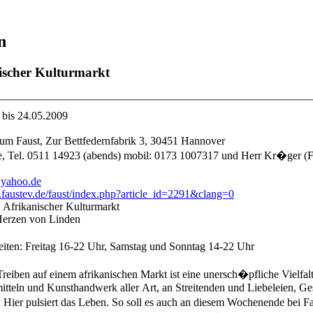
n
ischer Kulturmarkt
 bis 24.05.2009
rum Faust, Zur Bettfedernfabrik 3, 30451 Hannover
Marita Faye, Tel. 0511 14923 (abends) mobil: 0173 1007317 und Her
@yahoo.de
.faustev.de/faust/index.php?article_id=2291&clang=0
Afrikanischer Kulturmarkt
Herzen von Linden
iten: Freitag 16-22 Uhr, Samstag und Sonntag 14-22 Uhr
Treiben auf einem afrikanischen Markt ist eine unersch�pfliche Vielf
tteln und Kunsthandwerk aller Art, an Streitenden und Liebeleien, Ges
. Hier pulsiert das Leben. So soll es auch an diesem Wochenende bei 