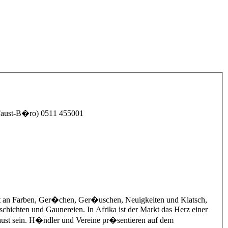
r Kr�ger (Faust-B�ro) 0511 455001
alt an Farben, Ger�chen, Ger�uschen, Neuigkeiten und Klatsch,
chichten und Gaunereien. In Afrika ist der Markt das Herz einer
Faust sein. H�ndler und Vereine pr�sentieren auf dem